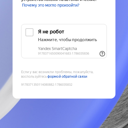
Почему это могло произойти?
Если у вас возникли проблемы, пожалуйста,
воспользуйтесь
формой обратной связи
9178371350114080882
:
1786035832