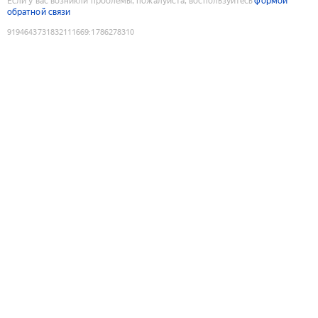
Если у вас возникли проблемы, пожалуйста, воспользуйтесь
формой
обратной связи
9194643731832111669
:
1786278310