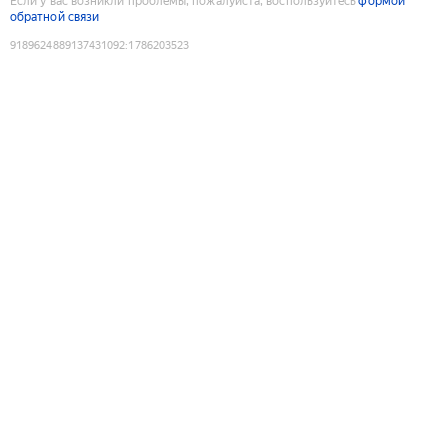
Если у вас возникли проблемы, пожалуйста, воспользуйтесь
формой
обратной связи
9189624889137431092
:
1786203523