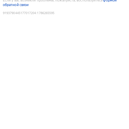
Если у вас возникли проблемы, пожалуйста, воспользуйтесь
формой
обратной связи
9193790445177017204
:
1786265595