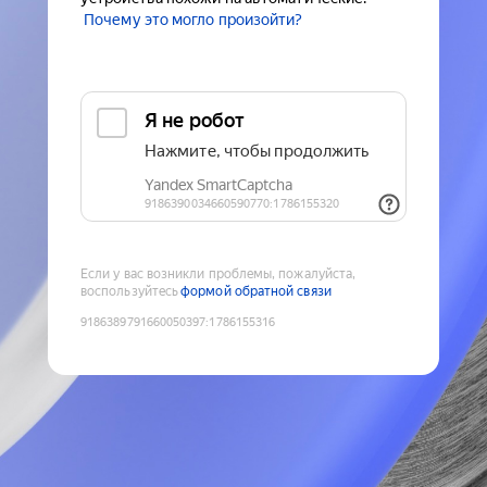
Почему это могло произойти?
Если у вас возникли проблемы, пожалуйста,
воспользуйтесь
формой обратной связи
9186389791660050397
:
1786155316