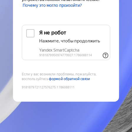
Почему это могло произойти?
Если у вас возникли проблемы, пожалуйста,
воспользуйтесь
формой обратной связи
9181879721127576275
:
1786088111