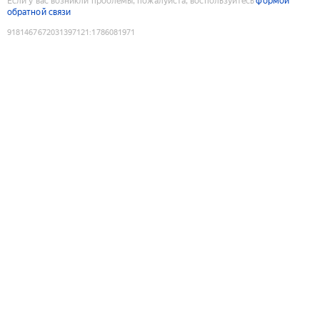
Если у вас возникли проблемы, пожалуйста, воспользуйтесь
формой
обратной связи
9181467672031397121
:
1786081971