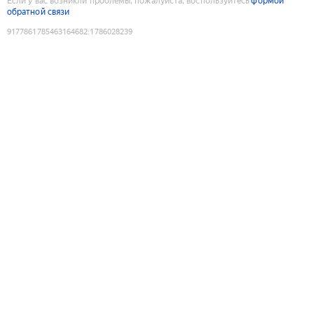
Если у вас возникли проблемы, пожалуйста, воспользуйтесь
формой
обратной связи
9177861785463164682
:
1786028239