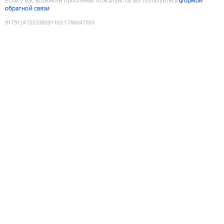
Если у вас возникли проблемы, пожалуйста, воспользуйтесь
формой
обратной связи
9179124155338591103
:
1786047050