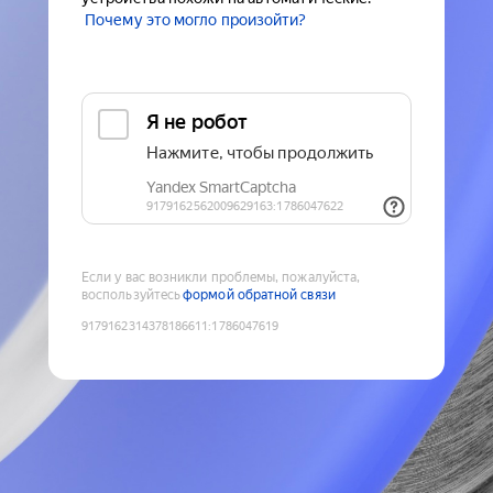
Почему это могло произойти?
Если у вас возникли проблемы, пожалуйста,
воспользуйтесь
формой обратной связи
9179162314378186611
:
1786047619