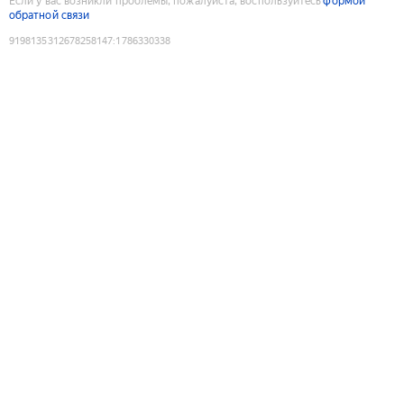
Если у вас возникли проблемы, пожалуйста, воспользуйтесь
формой
обратной связи
9198135312678258147
:
1786330338