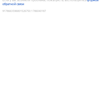
Если у вас возникли проблемы, пожалуйста, воспользуйтесь
формой
обратной связи
9178663596801526750
:
1786040187