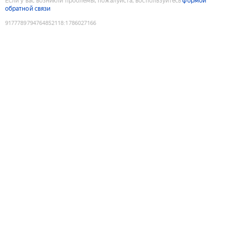
Если у вас возникли проблемы, пожалуйста, воспользуйтесь
формой
обратной связи
9177789794764852118
:
1786027166