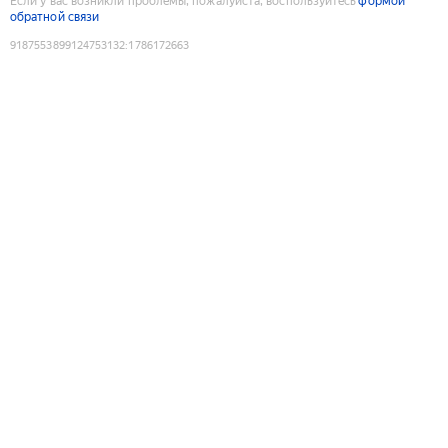
Если у вас возникли проблемы, пожалуйста, воспользуйтесь
формой
обратной связи
9187553899124753132
:
1786172663