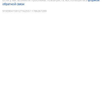
Если у вас возникли проблемы, пожалуйста, воспользуйтесь
формой
обратной связи
9193904158127162557
:
1786267289